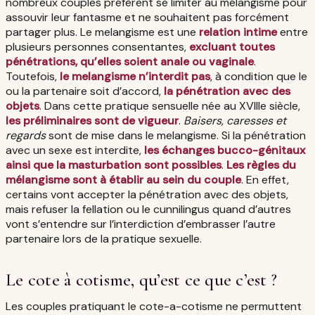
nombreux couples préfèrent se limiter au mélangisme pour
assouvir leur fantasme et ne souhaitent pas forcément
partager plus. Le melangisme est une
relation intime
entre
plusieurs personnes consentantes,
excluant toutes
pénétrations, qu’elles soient anale ou vaginale
.
Toutefois,
le melangisme n’interdit pas
, à condition que le
ou la partenaire soit d’accord,
la pénétration avec des
objets
. Dans cette pratique sensuelle née au XVIIIe siècle,
les préliminaires sont de vigueur
.
Baisers, caresses et
regards
sont de mise dans le melangisme. Si la pénétration
avec un sexe est interdite,
les échanges bucco-génitaux
ainsi que la masturbation sont possibles
.
Les règles du
mélangisme sont à établir au sein du couple
. En effet,
certains vont accepter la pénétration avec des objets,
mais refuser la fellation ou le cunnilingus quand d’autres
vont s’entendre sur l’interdiction d’embrasser l’autre
partenaire lors de la pratique sexuelle.
Le cote à cotisme, qu’est ce que c’est ?
Les couples pratiquant le cote-a-cotisme ne permuttent